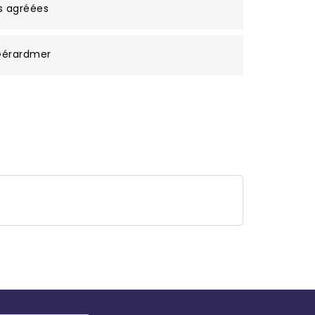
s agréées
 Gérardmer