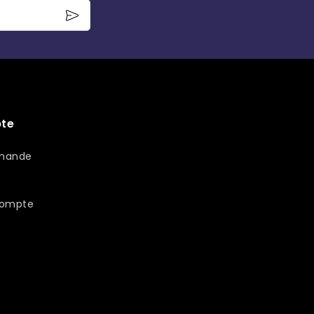
te
PAYPAL - ALMA 2/3/4 fois
mmande
compte