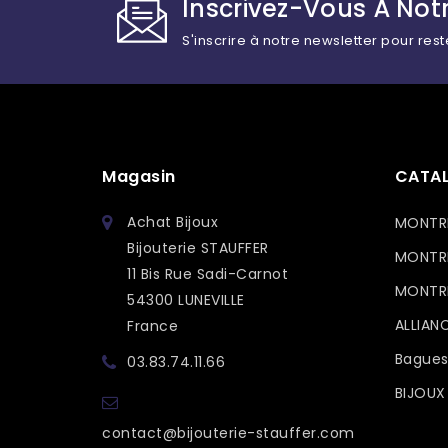
Inscrivez-Vous À Notr
S'inscrire à notre newsletter pour rest
Magasin
CATA
Achat Bijoux
MONTR
Bijouterie STAUFFER
MONTR
11 Bis Rue Sadi-Carnot
MONTRE
54300 LUNEVILLE
ALLIAN
France
Bagues
03.83.74.11.66
BIJOUX
contact@bijouterie-stauffer.com