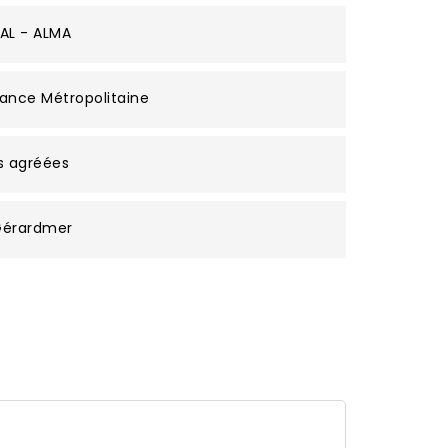
AL - ALMA
ance Métropolitaine
s agréées
 Gérardmer