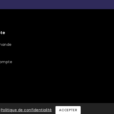
te
PAYPAL - ALMA 2/3/4 fois
mmande
compte
Politique de confidentialité
ACCEPTER