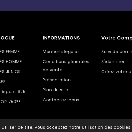
LOGUE
INFORMATIONS
Votre Comp
ES FEMME
Mentions légales
Suivi de co
ES HOMME
Conditions générales
S'identifier
de vente
S JUNIOR
Créez votre 
Présentation
CES
Plan du site
 Argent 925
Contactez-nous
 OR 750°°
 utiliser ce site, vous acceptez notre utilisation des cookies.
© 2026 - Achat-bijoux.com