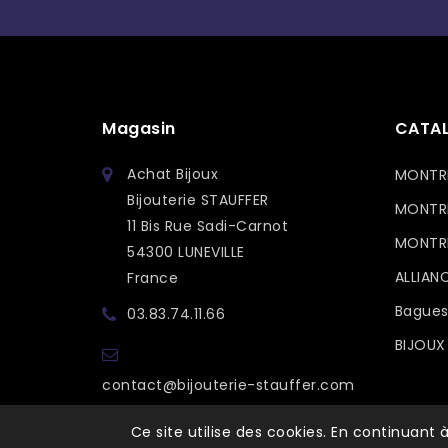
Magasin
CATA
Achat Bijoux
MONTR
Bijouterie STAUFFER
MONTR
11 Bis Rue Sadi-Carnot
MONTRE
54300 LUNEVILLE
ALLIAN
France
Bagues
03.83.74.11.66
BIJOUX
contact@bijouterie-stauffer.com
Ce site utilise des cookies. En continuant à