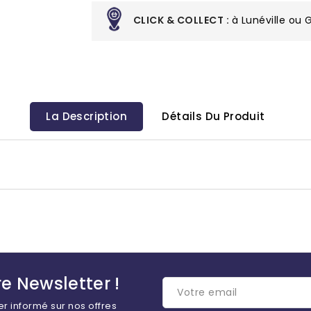
CLICK & COLLECT :
à Lunéville ou
La Description
Détails Du Produit
e Newsletter !
er informé sur nos offres